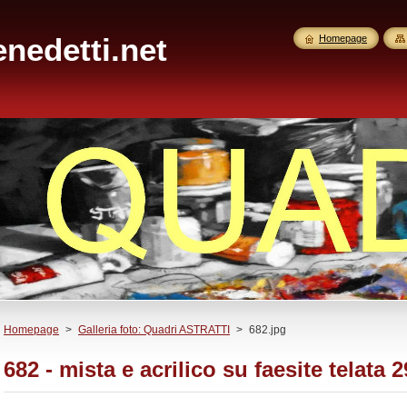
nedetti.net
Homepage
Homepage
>
Galleria foto: Quadri ASTRATTI
>
682.jpg
682 - mista e acrilico su faesite telata 