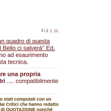
1
|
2
>
>>
 un quadro di questa
 Bello ci salverà" Ed.
fino ad esaurimento
sta tecnica.
are una propria
dri
.... compatibilmente
no stati computati con un
dai Critici che hanno redatto
cati di QUOTAZIONE nonchè