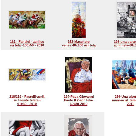
161 - Fantini - acrilico
163-Maschere
198-una parte
su tela -100x50 - 2010
venez.40x100 acr tela
acril. tela-60
218/219 - Pastelli-acril.
194-Papa Giovanni
256-Una giorn
su faesite telata -
Paolo II 2-acr. tela-
mare-acril. tel
91x30 - 2010
60x80-2010
2011