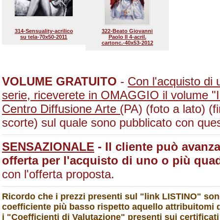
314-Sensuality-acrilico
322-Beato Giovanni
su tela-70x50-2011
Paolo II 4-acril.
cartonc.-40x53-2012
VOLUME GRATUITO
-
Con l'acquisto di
serie, riceverete in OMAGGIO il volume "Il
Centro Diffusione Arte (
PA) (foto a lato) (
scorte) sul quale sono pubblicato con que
SENSAZIONALE
- Il cliente può avanz
offerta per l'acquisto di uno o più qua
con l'offerta proposta.
Ricordo che i prezzi presenti sul "link LISTINO" so
coefficiente più basso rispetto aquello attribuitomi 
i "Coefficienti di Valutazione" presenti sui certifi