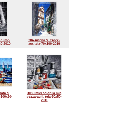
 di me-
204-Artena S. Croce-
x80-2010
acr. tela-70x100-2010
ata al
308-I miei colori la mia
a-100x80-
pezza-acril. tela-50x50-
2011