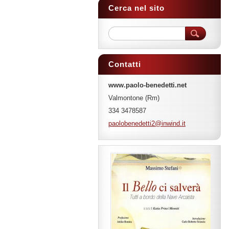
Cerca nel sito
Contatti
www.paolo-benedetti.net
Valmontone (Rm)
334 3478587
paoloben
edetti2@
inwind.i
t