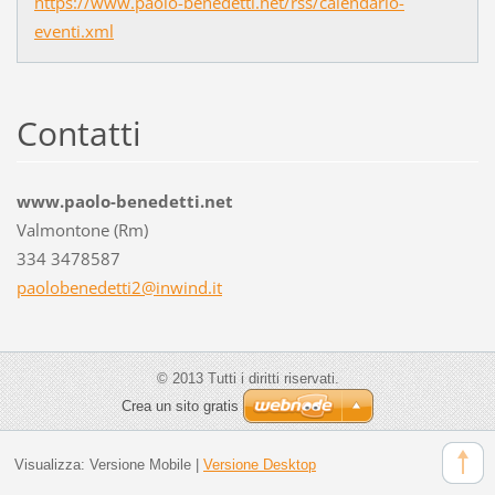
https://www.paolo-benedetti.net/rss/calendario-
eventi.xml
Contatti
www.paolo-benedetti.net
Valmontone (Rm)
334 3478587
paoloben
edetti2@
inwind.i
t
© 2013 Tutti i diritti riservati.
Crea un sito gratis
Visualizza:
Versione Mobile
|
Versione Desktop