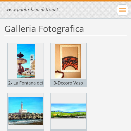
www.paolo-benedetti.net
Galleria Fotografica
2- La Fontana dei
3-Decoro Vaso
Leoni/Assisi-acril.
Greco/acril.
multistr. 50x94
multistr. 50x70
2006
2006