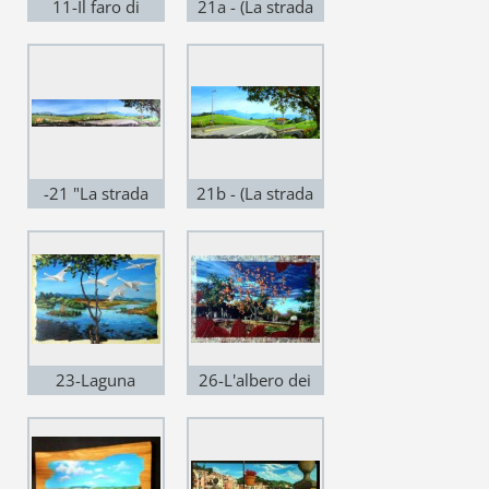
11-Il faro di
21a - (La strada
Vieste/acril. su
per l'Outlet) -
tela 55x45 2006
Particolare parte
sinistra .jpg
-21 "La strada
21b - (La strada
per l'Outlet" -
per l'Outlet) -
Acrilico su legno
Particolare parte
multistrato cm.
destra .jpg
171x37 .jpg
23-Laguna
26-L'albero dei
maremmana /
kaki / acril.
acril. compens.
multistr. 70x47
100x70 2007
2007