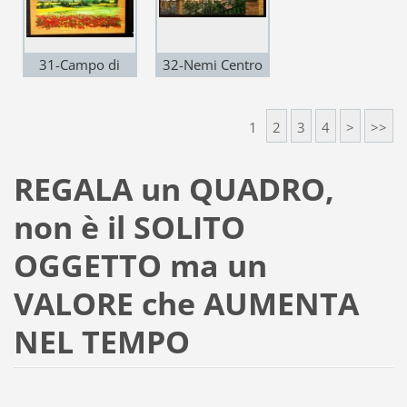
31-Campo di
32-Nemi Centro
papaveri / acril.
Storico / acril.
massello rovere
multistr. 127x50
1
2
3
4
>
>>
31x23 2007
2007
REGALA un QUADRO,
non è il SOLITO
OGGETTO ma un
VALORE che AUMENTA
NEL TEMPO