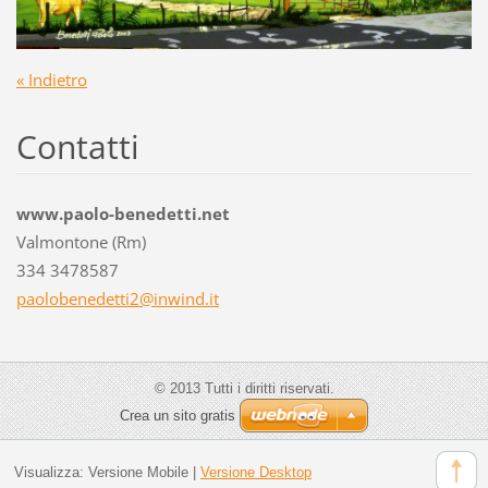
« Indietro
Contatti
www.paolo-benedetti.net
Valmontone (Rm)
334 3478587
paoloben
edetti2@
inwind.i
t
© 2013 Tutti i diritti riservati.
Crea un sito gratis
Visualizza:
Versione Mobile
|
Versione Desktop