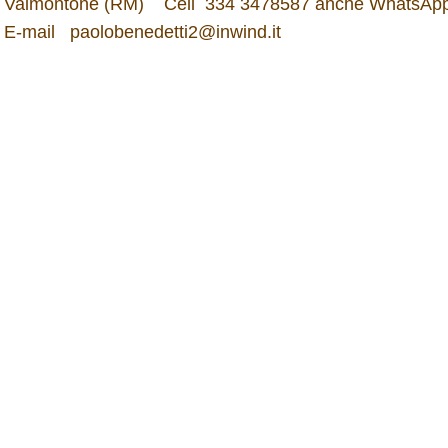
Valmontone (RM) Cell 334 3478587 anche WhatsAp
E-mail paolobenedetti2@inwind.it