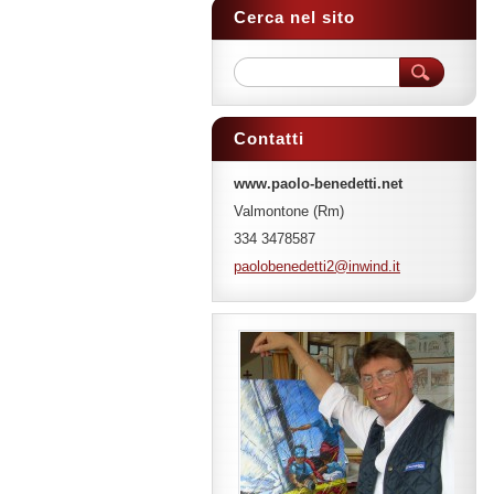
Cerca nel sito
Contatti
www.paolo-benedetti.net
Valmontone (Rm)
334 3478587
paoloben
edetti2@
inwind.i
t