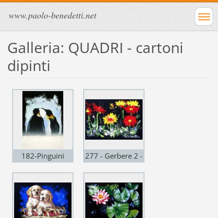
www.paolo-benedetti.net
Galleria: QUADRI - cartoni
dipinti
182-Pinguini
277 - Gerbere 2 -
imperatore
acrilico su
25x35 -2010
cartoncino rigido
Murillo 25x35 -
2011