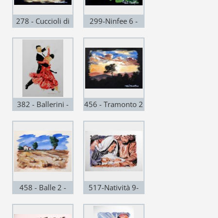
278 - Cuccioli di
299-Ninfee 6 -
labrador - acrilico
acrilico su
su cartoncino
cartoncino rigido
rigido Murillo
Murillo 25x35 -
25x35 - 2011
2011
382 - Ballerini -
456 - Tramonto 2
acril. su
- acril. su
cartoncino 32x45
cartoncino rigido
- 2013
Murillo 25x35 -
2013
458 - Balle 2 -
517-Natività 9-
acril. su
mista acril.
cartoncino rigido
cartonc. patinato-