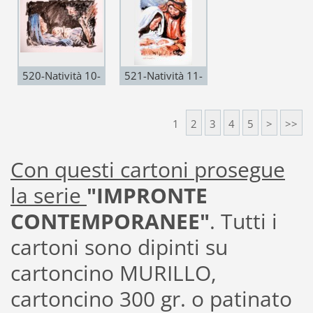
Murillo 25x35 -
50x35-2013
2013
520-Natività 10-
521-Natività 11-
mista acril.
mista acril.
cartonc. patinato-
cartonc. patinato-
1
2
3
4
5
>
>>
50x35-2013
35x50-2013
Con questi cartoni prosegue
la serie
"IMPRONTE
CONTEMPORANEE"
. Tutti i
cartoni sono dipinti su
cartoncino MURILLO,
cartoncino 300 gr. o patinato