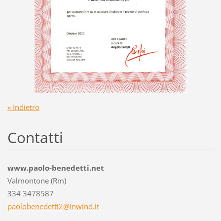
« Indietro
Contatti
www.paolo-benedetti.net
Valmontone (Rm)
334 3478587
paoloben
edetti2@
inwind.i
t