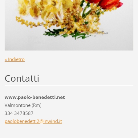
« Indietro
Contatti
www.paolo-benedetti.net
Valmontone (Rm)
334 3478587
paoloben
edetti2@
inwind.i
t