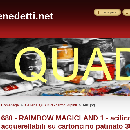
nedetti.net
Homepage
Homepage
>
Galleria: QUADRI - cartoni dipinti
>
680.jpg
680 - RAIMBOW MAGICLAND 1 - acilico 
acquerellabili su cartoncino patinato 3