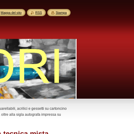
Mappa del sito
RSS
Stampa
llabili, acrilici e gessetti su cartoncino
à oltre alla sigla autografa impressa su
tecnica mista,