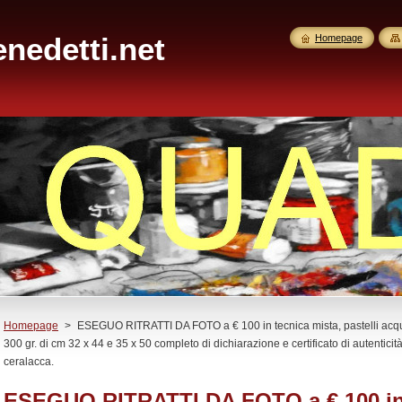
nedetti.net
Homepage
Homepage
>
ESEGUO RITRATTI DA FOTO a € 100 in tecnica mista, pastelli acquare
300 gr. di cm 32 x 44 e 35 x 50 completo di dichiarazione e certificato di autenticit
ceralacca.
ESEGUO RITRATTI DA FOTO a € 100 in 