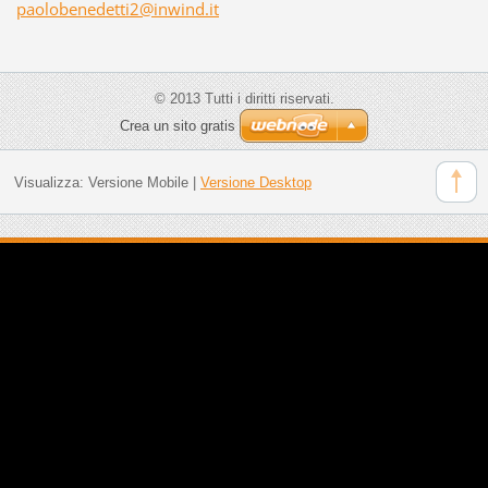
paoloben
edetti2@
inwind.i
t
© 2013 Tutti i diritti riservati.
Crea un sito gratis
Visualizza:
Versione Mobile
|
Versione Desktop