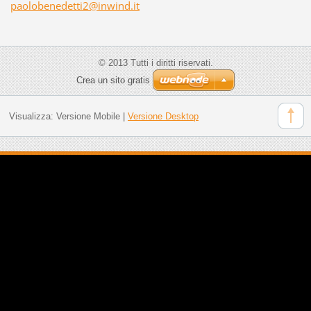
paoloben
edetti2@
inwind.i
t
© 2013 Tutti i diritti riservati.
Crea un sito gratis
Visualizza:
Versione Mobile
|
Versione Desktop