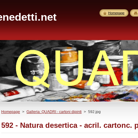
nedetti.net
Homepage
Homepage
>
Galleria: QUADRI - cartoni dipinti
>
592.jpg
592 - Natura desertica - acril. cartonc. 