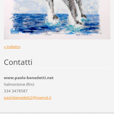
« Indietro
Contatti
www.paolo-benedetti.net
Valmontone (Rm)
334 3478587
paoloben
edetti2@
inwind.i
t