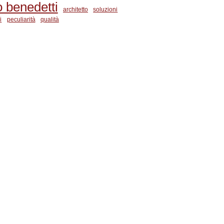
o benedetti
architetto
soluzioni
i
peculiarità
qualità