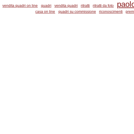
paol
vendita quadri on line
quadri
vendita quadri
ritratti
ritratti da foto
casa on line
quadri su commissione
riconoscimenti
prem