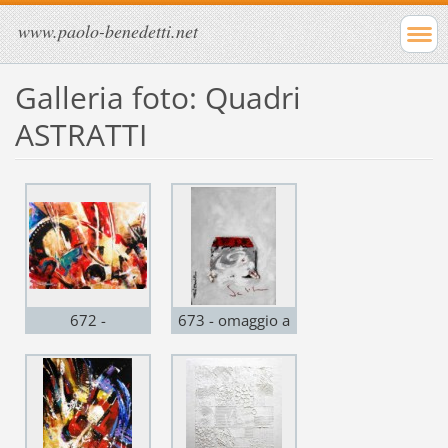
www.paolo-benedetti.net
Galleria foto: Quadri
ASTRATTI
672 -
673 - omaggio a
COMPOSIZIONE
Schifano - mista
1 - acrilico su
acrilico su
cartoncino 300
masonite 28x39 -
gr. 55x41 - 2015
2015