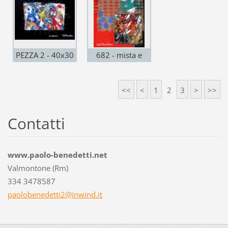
su compensato
30x40 - 2015
PEZZA 2 - 40x30
682 - mista e
- 2010
acrilico su faesite
telata 29x34 -
<<
<
1
2
3
>
>>
2015
Contatti
www.paolo-benedetti.net
Valmontone (Rm)
334 3478587
paoloben
edetti2@
inwind.i
t