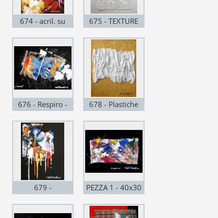
674 - acril. su
675 - TEXTURE
faesite telata
mista e acrilico
20x28 - 2015
su faesite 40x50 -
2015
676 - Respiro -
678 - Plastiche
acrilico + pezza
vibrazioni, acril. e
su legno
tessuto su faesite
compensato
telata 20x25 -
40x30 - 2015
2015
679 -
PEZZA 1 - 40x30
Incontinenza
- 2010
cromatica, acril.